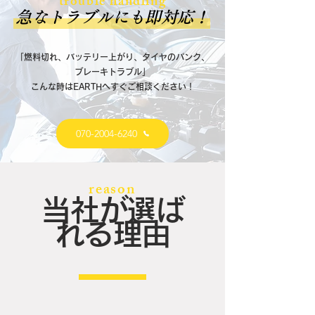
trouble handling
​急なトラブルにも即対応！
「​燃料切れ、バッテリー上がり、タイヤのパンク、
ブレーキトラブル」
こんな時はEARTHへすぐご相談ください！
070-2004-6240
reason
当社が選ば
れる理由