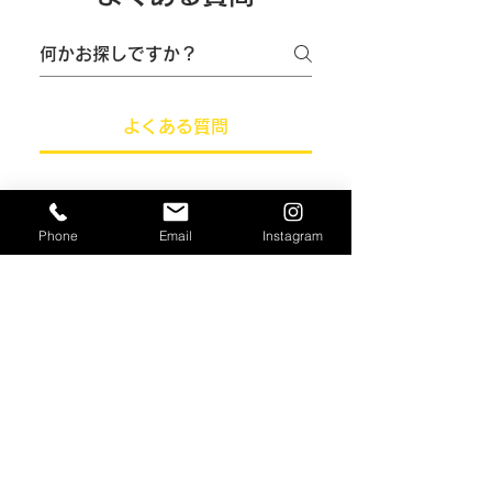
よくある質問
車両の保証はあります
か？
Phone
Email
Instagram
A: はい、当社では全車両に保証を
お付けしております。保証の内容
ローンでの購入は可能
は車両の年式や走行距離により異
ですか？
なりますので、詳細はスタッフま
A: はい、可能です。当社では複数
でお問い合わせください。
の金融機関と提携しており、低金
車の下取りはしてもら
利のローンをご案内できます。お
えますか？
客様のご予算に応じたプランをお